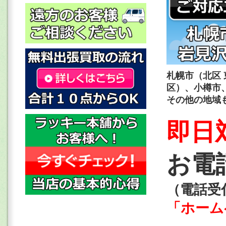
札幌市（北区 
区）、小樽市
その他の地域
即日
お電話 
（電話受付 
「ホーム